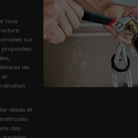
ur tous
ructure
anomalies sur
ns proposées
les,
iétaires de
 et
ordination
er délais et
 méthodes
oins des
t durables.