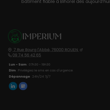
bâtiment fiable à Bihorel dès aujourd’hui
7 Rue Bourg l'Abbé,
76000
ROUEN
09 74 56 42 65
Lun - Sam
: 07h30 - 19h30
Dim
: Privilégiez le sms en cas d'urgence.
Dépannage
: 24h/24 7j/7