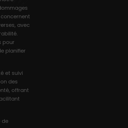
es dommages
s concernent
iverses, avec
bilité.
s pour
e planifier
é et suivi
tion des
té, offrant
acilitant
 de