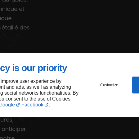
hnique et
aque
étaillé des
ices
cy is our priority
 improve user experience by
Customize
nt and ads, as well as analyzing
ng social networks functionalities. By
you consent to the use of Cookies
 de
Google
Facebook
.
n d’urgence.
tures,
 anticiper
 notre