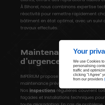
À Bihorel, nous combinons expertise tec
réactivité pour remettre rapidement ch
bâtiment en état optimal, avec un suivi d
travaux effectués.
Maintenance et serv
Your priva
d’urgence à Bihorel
We use Cookies to
personalising conte
traffic and optimizi
clicking "I Agree" 
IMPERIUM propose à Bihorel des services
from our providers
maintenance préventive et d’interventio
Nos
inspections
régulières couvrent toi
façades et installations techniques pour
toute dégradation. En cas de problème,