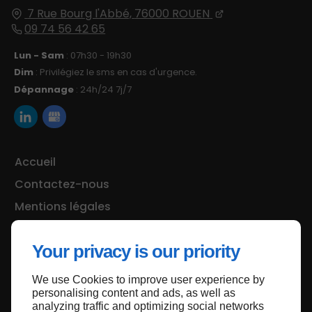
7 Rue Bourg l'Abbé,
76000
ROUEN
09 74 56 42 65
Lun - Sam
: 07h30 - 19h30
Dim
: Privilégiez le sms en cas d'urgence.
Dépannage
: 24h/24 7j/7
Accueil
Contactez-nous
Mentions légales
Plan du site
Your privacy is our priority
We use Cookies to improve user experience by
Haut de page
personalising content and ads, as well as
analyzing traffic and optimizing social networks