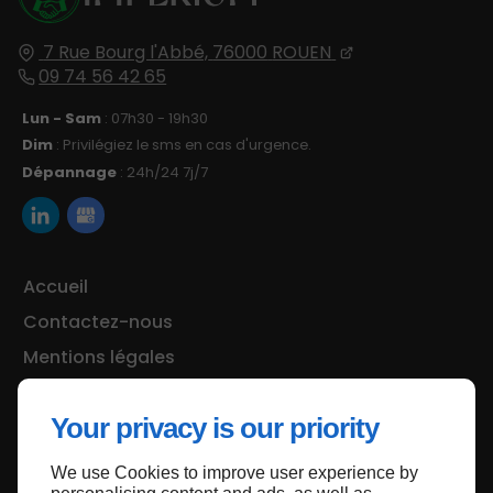
7 Rue Bourg l'Abbé,
76000
ROUEN
09 74 56 42 65
Lun - Sam
: 07h30 - 19h30
Dim
: Privilégiez le sms en cas d'urgence.
Dépannage
: 24h/24 7j/7
Accueil
Contactez-nous
Mentions légales
Plan du site
Your privacy is our priority
We use Cookies to improve user experience by
Haut de page