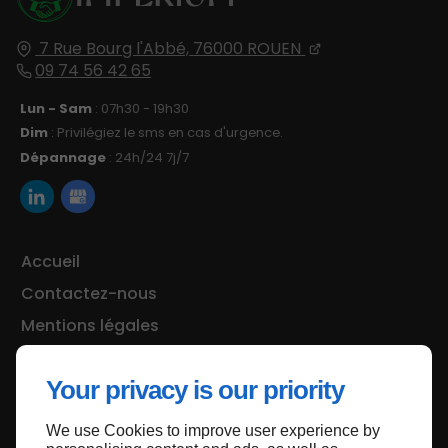
7 Rue Bourg l'Abbé,
76000
ROUEN
09 74 56 42 65
Lun - Sam
: 07h30 - 19h30
Dim
: Privilégiez le sms en cas d'urgence.
Dépannage
: 24h/24 7j/7
Accueil
Contactez-nous
Mentions légales
Plan du site
Your privacy is our priority
We use Cookies to improve user experience by
Haut de page